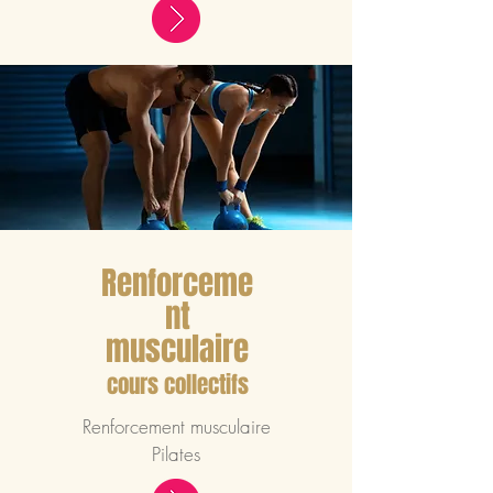
Renforceme
nt
musculaire
cours collectifs
Renforcement musculaire
Pilates