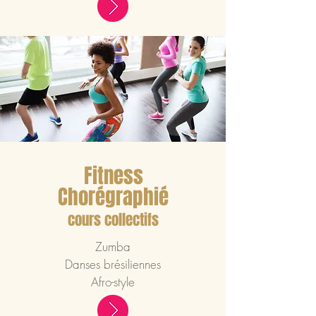
Fitness
Chorégraphié
cours collectifs
Zumba
Danses brésiliennes
Afro-style